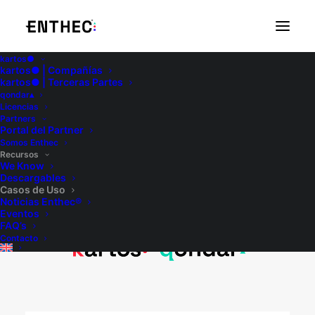
kartos●
kartos● | Compañías
Casos de
kartos● | Terceras Partes
qondar▴
Licencias
Partners
Portal del Partner
Uso
Somos Enthec
Recursos
We Know
Descargables
Casos de Uso
Noticias Enthec®
Eventos
FAQ’s
Contacto