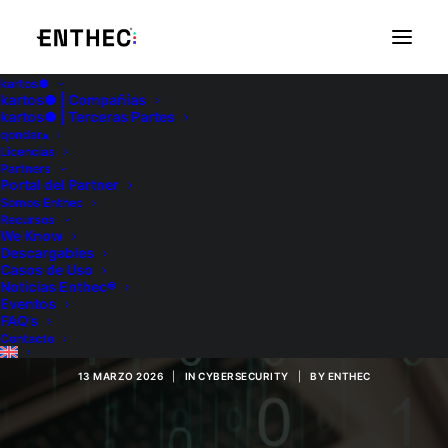
kartos●
kartos● | Compañías
kartos● | Terceras Partes
qondar▴
Licencias
Partners
Portal del Partner
Somos Enthec
Recursos
Qué es el cifrado de
We Know
Descargables
Casos de Uso
datos: características
Noticias Enthec®
Eventos
y funcionamiento
FAQ’s
Contacto
13 MARZO 2026
|
IN
CYBERSECURITY
|
BY
ENTHEC