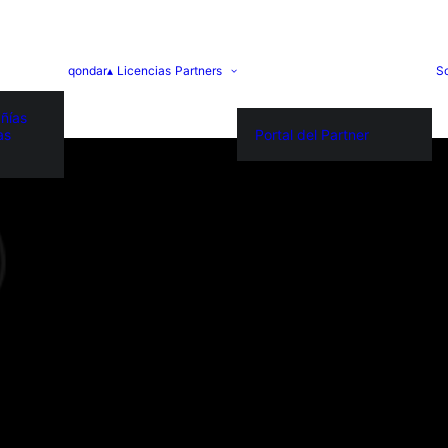
qondar▴
Licencias
Partners
S
ñías
as
Portal del Partner