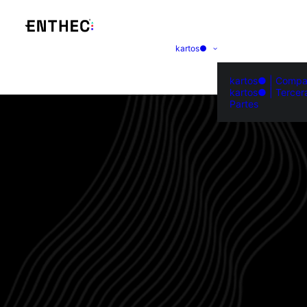
kartos●
kartos● | Compa
kartos● | Tercer
Partes