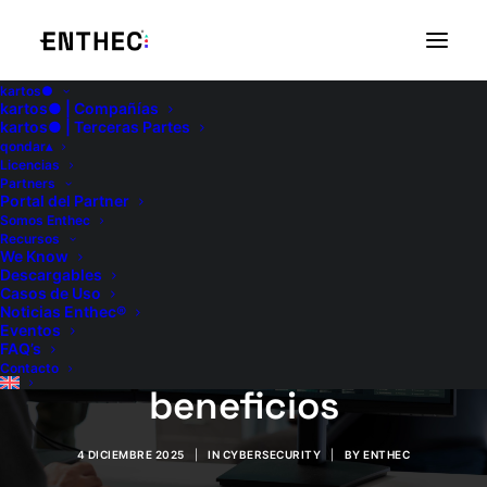
kartos●
kartos● | Compañías
kartos● | Terceras Partes
qondar▴
Licencias
Partners
Portal del Partner
Servicios de
Somos Enthec
Recursos
seguridad
We Know
Descargables
Casos de Uso
gestionados (MSS):
Noticias Enthec®
Eventos
Características y
FAQ’s
Contacto
beneficios
4 DICIEMBRE 2025
|
IN
CYBERSECURITY
|
BY
ENTHEC