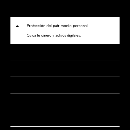
Protección del patrimonio personal
Cuida tu dinero y activos digitales.
Protección integral de tus comunicaciones
¿Te importa tu reputación personal?
Defensa ante amenazas online
Protección contra suplantación de identidad
Seguridad para tus Redes Sociales