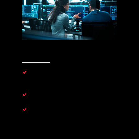
1. Confianza
Calidad de la información:
Tecnología
exclusiva de desarrollo interno que elimina los
falsos positivos.
Disponibilidad:
Información en tiempo real
disponible 24x7
Seguridad / Confidencialidad:
Sin back
doors. El desarrollo y mantenimiento son
internos. La información obtenida no es cedida
a terceros en ningún momento del proceso.