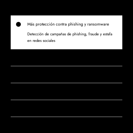
Más protección contra phishing y ransomware
Detección de campañas de phishing, fraude y estafa
en redes sociales
¿Necesitas Protección de Marca?
¿Se han filtrado tus credenciales?
¿Cumples con la normativa?
Riesgo de Terceros
Superficie de Ataque Externa (EASM)