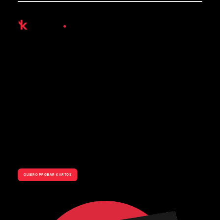
Detección de campañas de phishing,
fraude y estafa en redes sociales
Salud del DNS: Squatting, Redes Sociales, dominios y subdominios.
Análisis con IA de la campaña de phishing, fraude y estafa y todas
sus infraestructuras en diferentes países.
Traslado de información de IPs, dominios y URLs necesarios para
desactivar la campaña.
Control y seguimiento de toda la campaña y de todas sus
infraestructuras.
Servicio de takedown
QUIERO PROBAR KARTOS