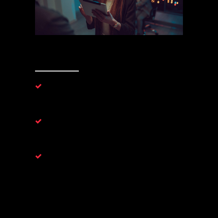
3. Flexibilidad
Productos personalizados
: Soluciones
adaptadas para diferentes escenarios y clientes
dentro de sus compañías.
Multitenant / Orientado a canal
: Gestión
eficiente de múltiples usuarios o entidades
desde una sola plataforma.
Configuración adaptable
: Cada
implementación se ajusta a las
especificaciones y requerimientos del cliente,
ofreciendo una posible solución flexible para
cada caso.