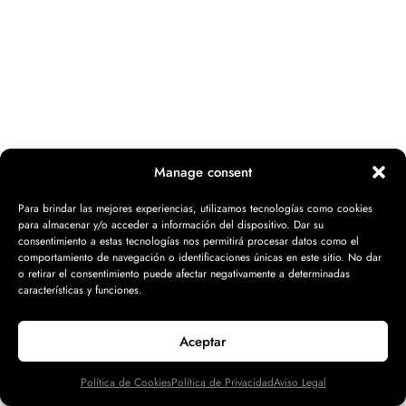
Claves para realizar la evaluación de proveedores:
cómo gestionar las terceras partes en tu empresa
Manage consent
28 julio 2026
Para brindar las mejores experiencias, utilizamos tecnologías como cookies
para almacenar y/o acceder a información del dispositivo. Dar su
consentimiento a estas tecnologías nos permitirá procesar datos como el
comportamiento de navegación o identificaciones únicas en este sitio. No dar
o retirar el consentimiento puede afectar negativamente a determinadas
características y funciones.
Aceptar
Política de Cookies
Política de Privacidad
Aviso Legal