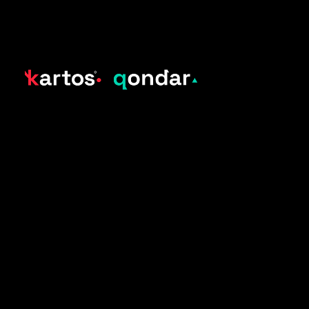
Platform
PONER A PRUEBA MI COMPAÑÍA AHORA
by Enthec©