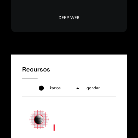
DEEP WEB
Recursos
kartos
qondar