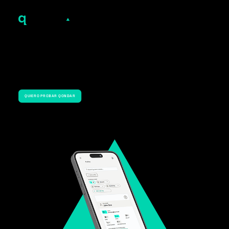
Cuida tu dinero y activos digitales
Qondar asegura tus cuentas bancarias, tarjetas de pago y
criptowallets, protegiendo tu patrimonio frente a ciberamenazas.
QUIERO PROBAR QONDAR