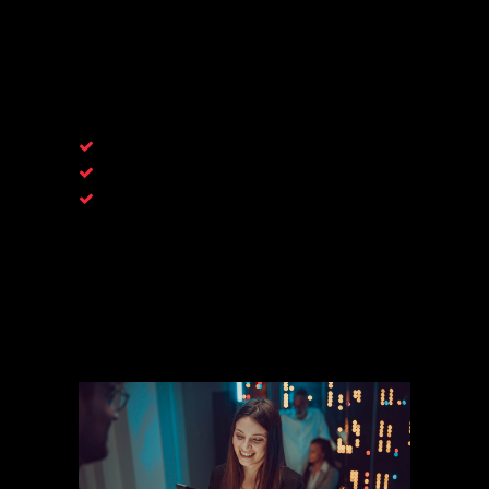
- DRP: Protección del riesgo digital
- Protección de Marca
- Riesgo de Terceros
- Protección de VIPS y C-Levels
Plataforma 100% automatizada
Información en tiempo real
Equipos de ciberseguridad enfocados en
tareas mayores (Ahorro de recursos
tecnológicos y humanos)