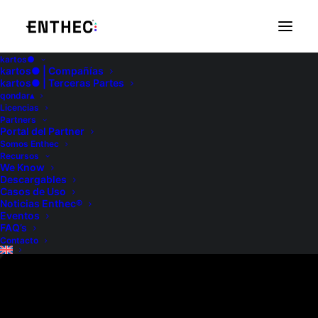
kartos●
kartos● | Compañías
kartos● | Terceras Partes
We Already
qondar▴
Licencias
Partners
Portal del Partner
Somos Enthec
Recursos
We Know
Descargables
Know
Casos de Uso
Noticias Enthec®
Eventos
FAQ’s
Contacto
Advanced AI-driven
Cyber-Surveillance