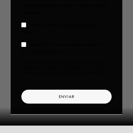
*No se tramitarán formularios sin asunto o con asuntos no relacionados
con nuestra oferta
He leído y comprendo el
Aviso Legal
y la
Política de
privacidad
Deseo recibir informaciones comerciales que puedan resultar
de mi interés de Enthec Solutions S.L.
Los datos incluidos en este formulario serán incorporados en un fichero titularidad de
Enthec Solutions S.L. con la finalidad principal de gestionar su interés por los productos de
la empresa y en su caso, para el envío de comunicaciones comerciales de Enthec Solutions
S.L.