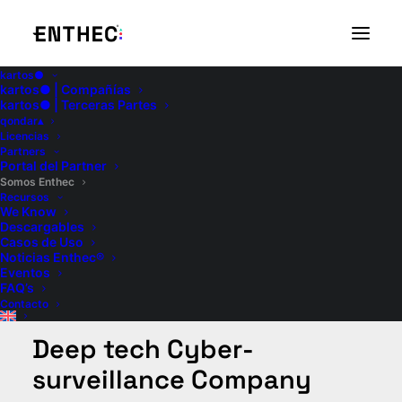
kartos●
kartos● | Compañías
kartos● | Terceras Partes
qondar▴
Licencias
Partners
Portal del Partner
We Already
Somos Enthec
Recursos
We Know
Descargables
Casos de Uso
Know
Noticias Enthec®
Eventos
FAQ’s
Contacto
Deep tech Cyber-
surveillance Company