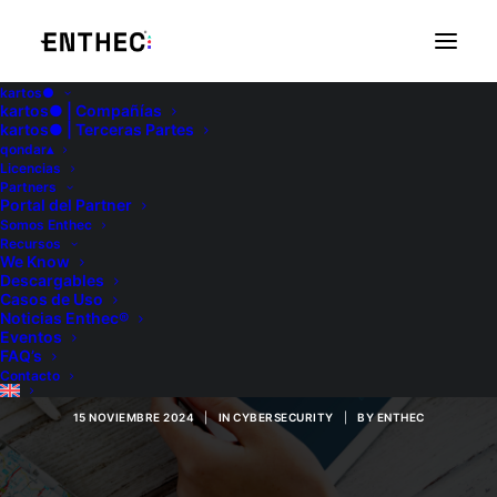
kartos●
kartos● | Compañías
kartos● | Terceras Partes
qondar▴
Licencias
Partners
Portal del Partner
Somos Enthec
Recursos
Importancia de la
We Know
Descargables
Casos de Uso
privacidad personal
Noticias Enthec®
Eventos
en la era digital
FAQ’s
Contacto
15 NOVIEMBRE 2024
|
IN
CYBERSECURITY
|
BY
ENTHEC