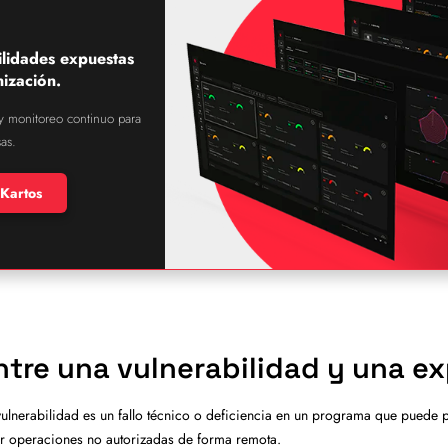
ilidades expuestas
ización.
 y monitoreo continuo para
as.
Kartos
ntre una vulnerabilidad y una e
vulnerabilidad es un fallo técnico o deficiencia en un programa que puede p
ar operaciones no autorizadas de forma remota.