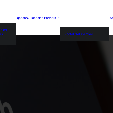
qondar▴
Licencias
Partners
S
ñías
as
Portal del Partner