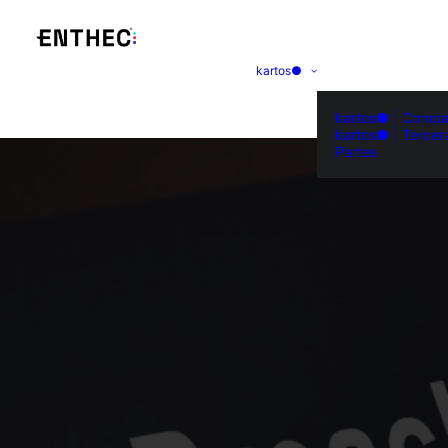
kartos●
kartos● | Compa
kartos● | Tercer
Partes