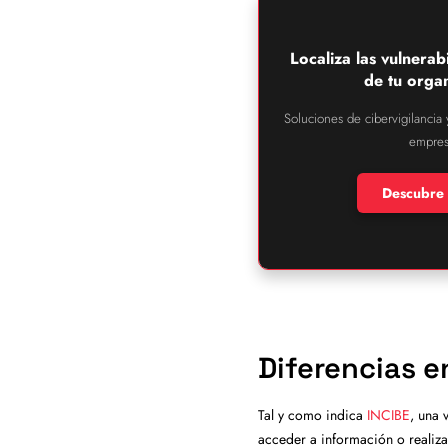
Localiza las vulnerab
de tu organ
Soluciones de cibervigilancia
empres
Descubre 
Diferencias e
Tal y como indica
INCIBE
, una 
acceder a información o realiz