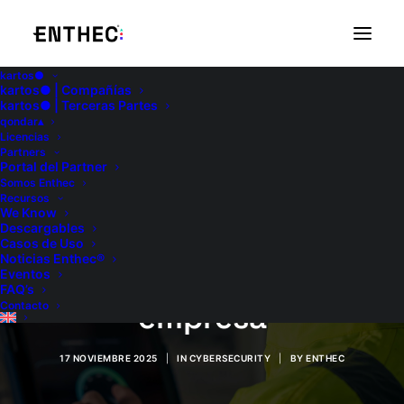
kartos●
kartos● | Compañías
kartos● | Terceras Partes
qondar▴
Licencias
Partners
Portal del Partner
Somos Enthec
Cómo implementar la
Recursos
We Know
Descargables
ciberseguridad
Casos de Uso
Noticias Enthec®
industrial en tu
Eventos
FAQ’s
empresa
Contacto
17 NOVIEMBRE 2025
|
IN
CYBERSECURITY
|
BY
ENTHEC