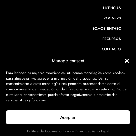
LICENCIAS
PARTNERS
SOMOS ENTHEC
RECURSOS
CONTACTO
Manage consent
Para brindar las mejores experiencias, utilizamos tecnologías como cookies
CIBERSEGURIDAD PARA BANCA
para almacenar y/o acceder a información del dispositivo. Dar su
consentimiento a estas tecnologías nos permitirá procesar datos como el
CIBERSEGURIDAD PARA EMPRESAS
comportamiento de navegación o identificaciones únicas en este sitio. No dar
o retirar el consentimiento puede afectar negativamente a determinadas
características y funciones.
Aceptar
Política de privacidad
·
Aviso legal
·
Política de cookies
·
Política del
SGSI
Política de Cookies
Política de Privacidad
Aviso Legal