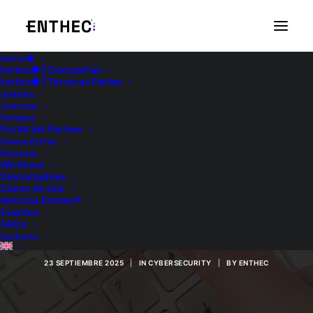
kartos●
kartos● | Compañías
kartos● | Terceras Partes
qondar▴
Licencias
Partners
Portal del Partner
Somos Enthec
Recursos
ClickFix: qué hacer si
We Know
Descargables
Casos de Uso
haces clic en un
Noticias Enthec®
Eventos
enlace malicioso
FAQ’s
Contacto
23 SEPTIEMBRE 2025
|
IN
CYBERSECURITY
|
BY
ENTHEC