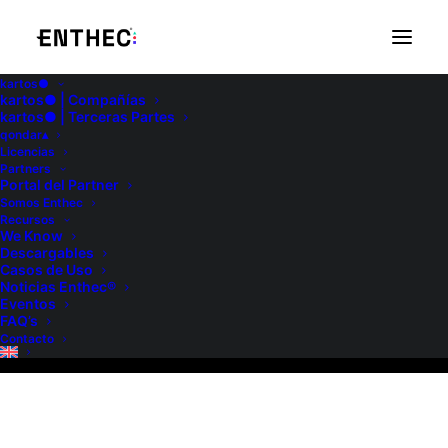
kartos●
kartos● | Compañías
kartos● | Terceras Partes
qondar▴
Licencias
Partners
Portal del Partner
Somos Enthec
We Know
Recursos
We Know
Descargables
Casos de Uso
Noticias Enthec®
Eventos
FAQ’s
Contacto