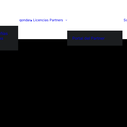
qondar▴
Licencias
Partners
S
ñías
as
Portal del Partner