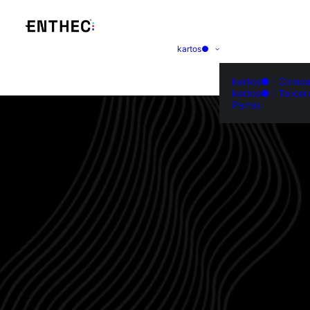
kartos●
kartos● | Compa
kartos● | Tercer
Partes