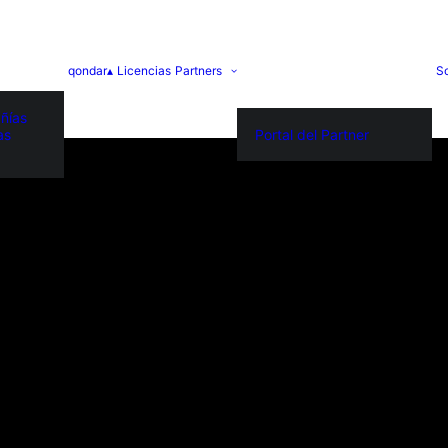
qondar▴
Licencias
Partners
S
ñías
as
Portal del Partner