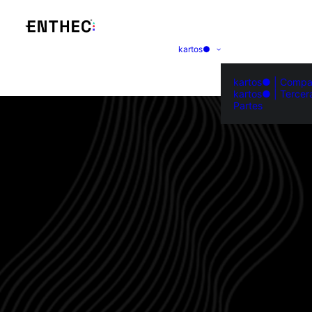
kartos●
kartos● | Compa
kartos● | Tercer
Partes