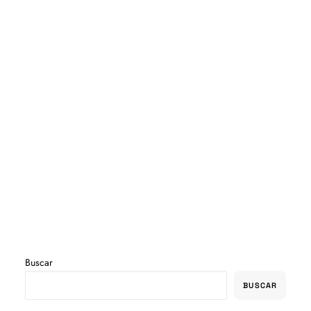
mantener la seguridad en
los mainframes y su
impacto en la empresa
Los mainframes han sido el corazón de muchas de
las grandes organizaciones: bancos,
aseguradoras,…
by Enthec
Buscar
BUSCAR