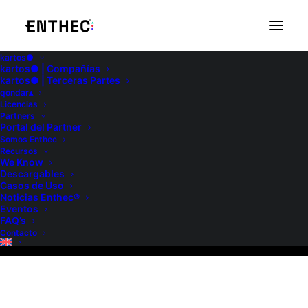
kartos●
kartos● | Compañías
kartos● | Terceras Partes
qondar▴
Licencias
Partners
Portal del Partner
Somos Enthec
We Know
Recursos
We Know
Descargables
Casos de Uso
Noticias Enthec®
Eventos
FAQ’s
Contacto